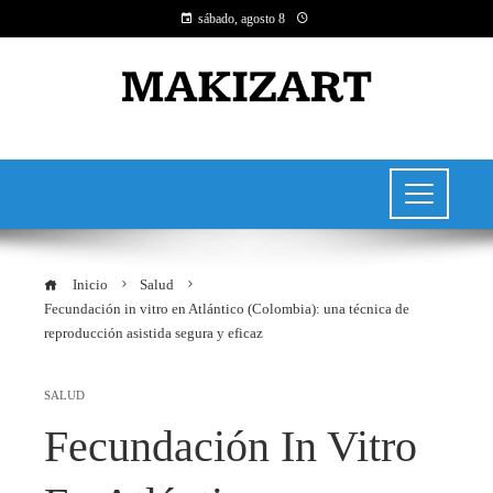
sábado, agosto 8
Inicio
Salud
Fecundación in vitro en Atlántico (Colombia): una técnica de
reproducción asistida segura y eficaz
SALUD
Fecundación In Vitro