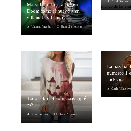
Noel Gómez
Marvel confirma a Doctor
Doom como el nuevo gran
villano tras Thanos
Valeria Pineda
Hace 2 semanas
La hazaña d
números 1 
Jackson
Carla Vilanov
Todo sobre el normcore: ¿qué
es?
Noel Gómez
Hace 2 meses