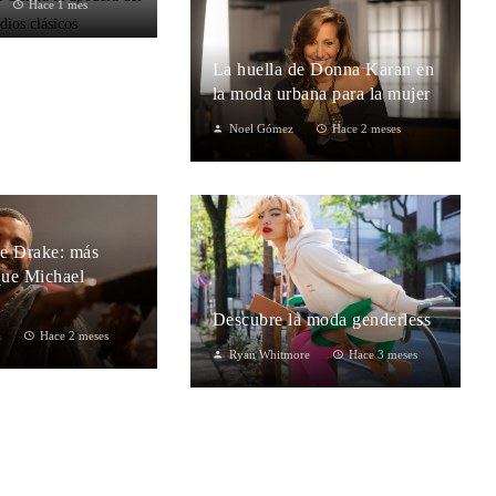
Hace 1 mes
La huella de Donna Karan en
la moda urbana para la mujer
Noel Gómez
Hace 2 meses
e Drake: más
que Michael
Descubre la moda genderless
a
Hace 2 meses
Ryan Whitmore
Hace 3 meses