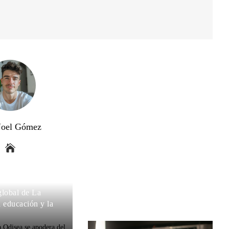
Noel Gómez
global de La
a educación y la