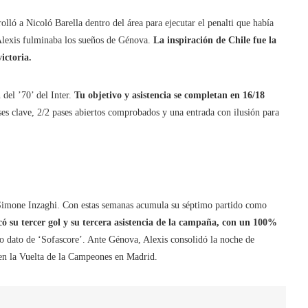
lló a Nicoló Barella dentro del área para ejecutar el penalti que había
 Alexis fulminaba los sueños de Génova.
La inspiración de Chile fue la
ictoria.
el ’70’ del Inter.
Tu objetivo y asistencia se completan en 16/18
pases clave, 2/2 pases abiertos comprobados y una entrada con ilusión para
e Simone Inzaghi. Con estas semanas acumula su séptimo partido como
 su tercer gol y su tercera asistencia de la campaña, con un 100%
 dato de ‘Sofascore’. Ante Génova, Alexis consolidó la noche de
en la Vuelta de la Campeones en Madrid.