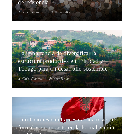
de referencia
Ryan Whitmore
Hace 5 días
La importancia de diversificar la
estructura productiva en Trinidad y
Tobago para un desarrollo sostenible
Carla Vilanova
Hace 5 días
Limitaciones en el acceso a financiación
formal y su impacto en la formalización