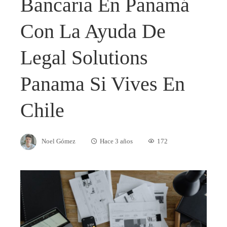
Bancaria En Panamá
Con La Ayuda De
Legal Solutions
Panama Si Vives En
Chile
Noel Gómez
Hace 3 años
172