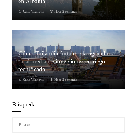
en Albania
Carla Vilanova
Hace 2 semanas
Cómo Tailandia fortalece la agricultura
rural mediante inversiones en riego
tecnificado
Carla Vilanova
Hace 2 semanas
Búsqueda
Buscar: